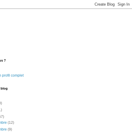
us ?
 profil complet
 blog
0)
1)
57)
mbre
(12)
mbre
(9)