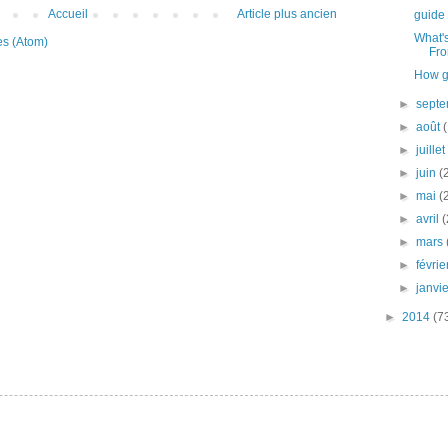
Accueil
Article plus ancien
guide 
What'
es (Atom)
Fr
How gr
►
sept
►
août
►
juille
►
juin
(
►
mai
(
►
avril
(
►
mars
►
févri
►
janvi
►
2014
(7