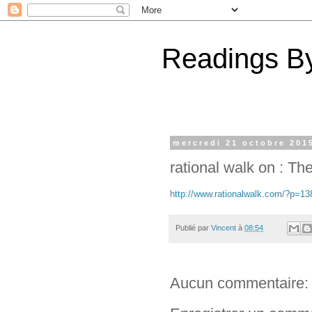
Readings By
mercredi 21 octobre 201
rational walk on : Th
http://www.rationalwalk.com/?p=13
Publié par
Vincent
à
08:54
Aucun commentaire: