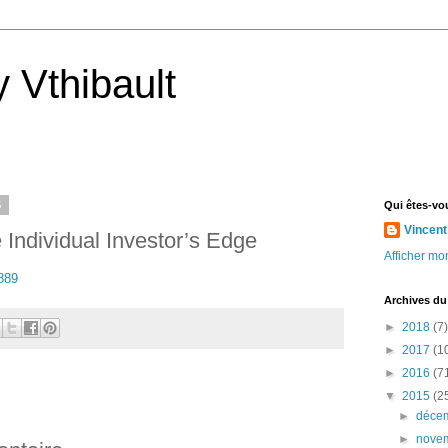
 Vthibault
5
Qui êtes-vo
Vincent
e Individual Investor’s Edge
Afficher mon
889
Archives du
►
2018
(7)
►
2017
(1
►
2016
(7
▼
2015
(2
►
déce
►
nove