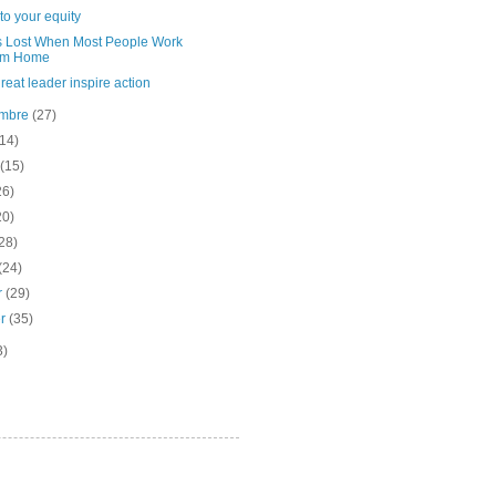
to your equity
s Lost When Most People Work
om Home
eat leader inspire action
embre
(27)
(14)
t
(15)
26)
20)
28)
(24)
er
(29)
er
(35)
3)