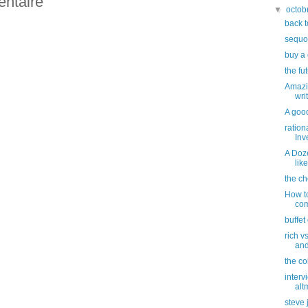
entaire
▼
octob
back t
sequoi
buy a 
the fu
Amazin
writ
A good
ration
Inv
A Doz
like
the ch
How t
com
buffet
rich v
and
the co
inter
alt
steve 