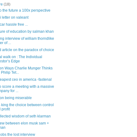
re
(18)
o the future a 100x perspective
 letter on valeant
car hassle free ...
ture of education by salman khan
g interview of william thorndlike
er of ...
 article on the paradox of choice
al walk on : The Individual
estor’s Edge
en Ways Charlie Munger Thinks
 Philip Tet...
eapest ceo in america -fastenal
o score a meeting with a massive
pany for ...
 on being miserable
s king the choice between control
 profit
llected wisdom of seth klarman
view between elon musk sam +
man
jobs the lost interview