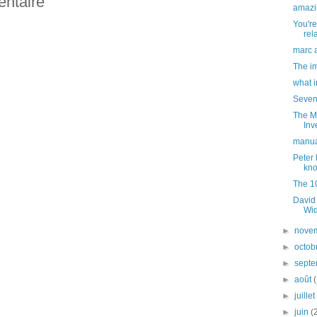
entaire
amazin
You'r
rel
marc 
The im
what i
Seven
The M
Inv
manual
Peter 
kn
The 1
David
Wid
►
nove
►
octob
►
sept
►
août
►
juille
►
juin
(