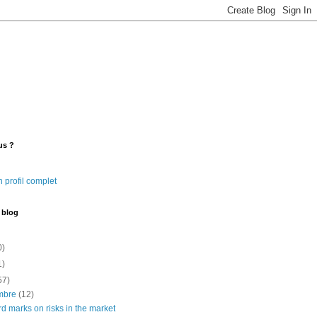
us ?
 profil complet
 blog
0)
1)
57)
mbre
(12)
 marks on risks in the market