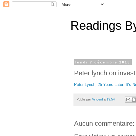
Readings By
lundi 7 décembre 2015
Peter lynch on inves
Peter Lynch, 25 Years Later: It’s 
Publié par
Vincent
à
19:54
Aucun commentaire: