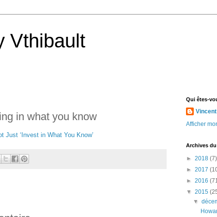
 Vthibault
Qui êtes-vo
Vincent
ting in what you know
Afficher mon
Not Just ‘Invest in What You Know’
Archives du
►
2018
(7)
►
2017
(1
►
2016
(7
▼
2015
(2
▼
déce
Howard