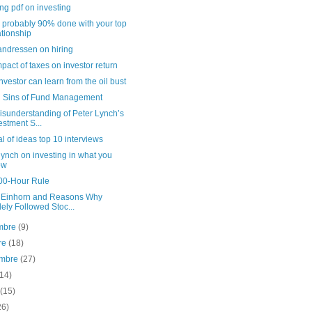
g pdf on investing
e probably 90% done with your top
ationship
andressen on hiring
pact of taxes on investor return
nvestor can learn from the oil bust
 Sins of Fund Management
isunderstanding of Peter Lynch’s
estment S...
 of ideas top 10 interviews
lynch on investing in what you
ow
00-Hour Rule
 Einhorn and Reasons Why
ely Followed Stoc...
mbre
(9)
re
(18)
embre
(27)
(14)
t
(15)
26)