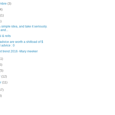
embre
(3)
(4)
t
(1)
4)
 simple idea, and take it seriously.
 and...
l & reits
dvice are worth a shitload of $
 advice : 0
et trend 2016 -Mary meeker
11)
5)
(5)
er
(12)
er
(11)
57)
3)