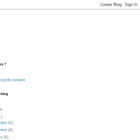
us ?
 profil complet
 blog
0)
1)
mbre
(5)
mbre
(5)
re
(5)