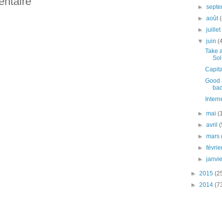
entaire
►
sept
►
août
►
juille
▼
juin
(
Take a
Sol
Capita
Good a
bad
Intern
►
mai
(
►
avril
(
►
mars
►
févri
►
janvi
►
2015
(2
►
2014
(7