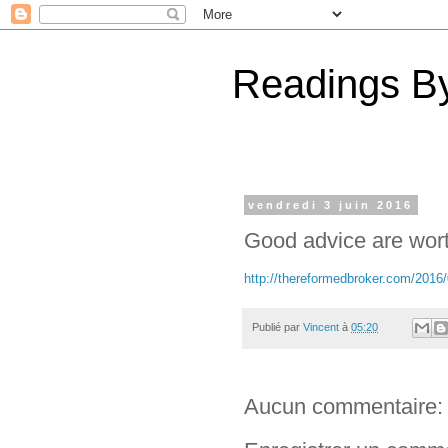
Readings By
vendredi 3 juin 2016
Good advice are worth
http://thereformedbroker.com/2016
Publié par
Vincent
à
05:20
Aucun commentaire: