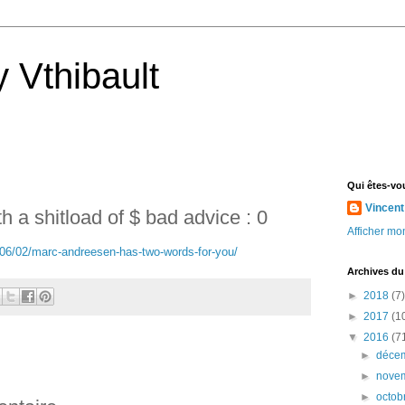
 Vthibault
Qui êtes-vo
Vincent
 a shitload of $ bad advice : 0
Afficher mon
/06/02/marc-andreesen-has-two-words-for-you/
Archives du
►
2018
(7)
►
2017
(1
▼
2016
(7
►
déce
►
nove
►
octob